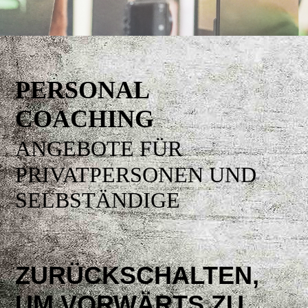
PERSONAL
COACHING
ANGEBOTE
FÜR
PRIVATPERSONEN UND
SELBSTÄNDIGE
ZURÜCKSCHALTEN,
UM VORWÄRTS ZU