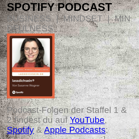
SPOTIFY PODCAST
BUSINESS | MINDSET | MIN
DFULNESS
Podcast-Folgen der Staffel 1 &
2 findest du auf
YouTube
,
Spotify
&
Apple Podcasts
: