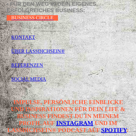
•
FÜR
DEN WEG IN DEIN EIGENES,
ERFOLGREICHES BUSINESS:
BUSINESS CIRCLE
KONTAKT
ÜBER LASSDICHSEIN®
REFERENZEN
SOCIAL MEDIA
IMPULSE, PERSÖNLICHE EINBLICKE
UND INSPIRATIONEN FÜR DEIN LIFE &
BUSINESS
FINDEST DU IN MEINEM
PROFIL AUF
INSTAGRAM
UND IM
LASSDICHSEIN® PODCAST AUF
SPOTIFY
: