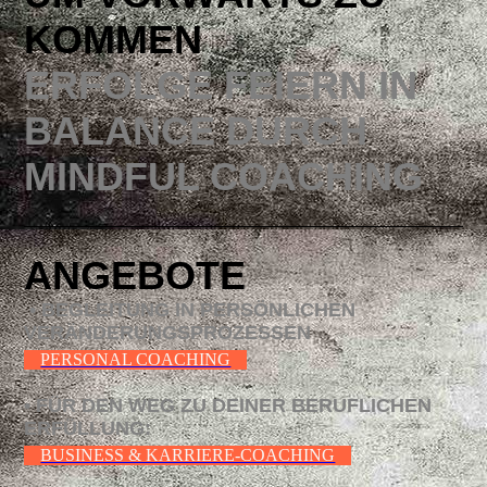
KOMMEN
ERFOLGE FEIERN IN
BALANCE DURCH
MINDFUL COACHING
ANGEBOTE
• BEGLEITUNG IN PERSÖNLICHEN
VERÄNDERUNGSPROZESSEN
PERSONAL COACHING
• FÜR DEN WEG ZU DEINER BERUFLICHEN
ERFÜLLUNG:
BUSINESS & KARRIERE-COACHING